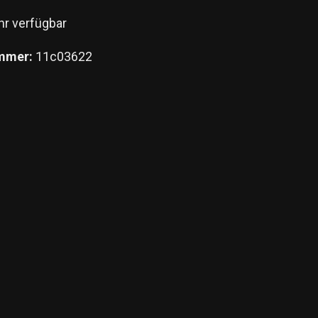
r verfügbar
mmer:
11c03622