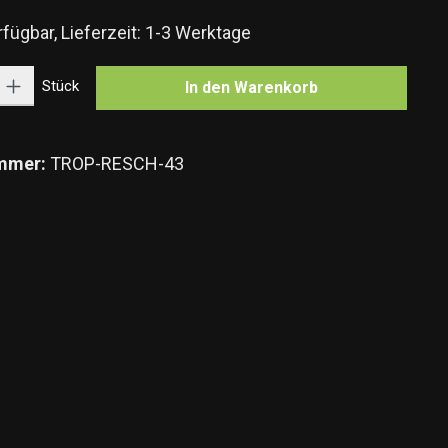
fügbar, Lieferzeit: 1-3 Werktage
Gib den gewünschten Wert ein oder benutze die Schaltflächen um die Anzahl zu e
Stück
In den Warenkorb
mmer:
TROP-RESCH-43