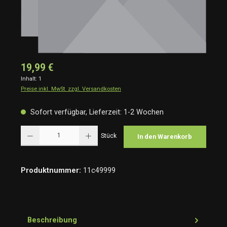
19,99 €
Inhalt:
1
Preise inkl. MwSt. zzgl. Versandkosten
Sofort verfügbar, Lieferzeit: 1-2 Wochen
Produkt Anzahl: Gib den gewünschten Wert ein oder benutze die Schaltflächen um die Anzah
Stück
In den Warenkorb
Produktnummer:
11c49999
Beschreibung