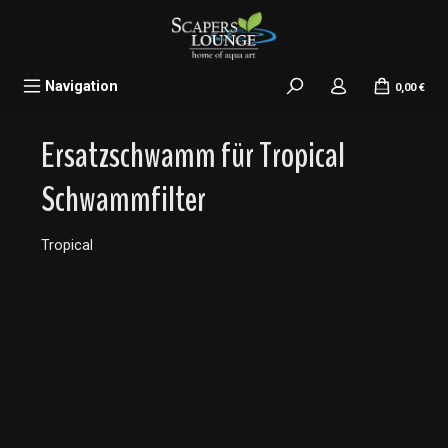
alt springen
Navigation
0,00 €
Ersatzschwamm für Tropical
Schwammfilter
Tropical
Bildergalerie überspringen