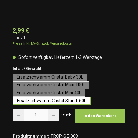
2,99 €
Inhalt:
1
Preise inkl. MwSt. zzgl. Versandkosten
Sofort verfügbar, Lieferzeit: 1-3 Werktage
auswählen
Inhalt / Gewicht
Ersatzschwamm Cristal Baby 30L
Ersatzschwamm Cristal Maxi 100L
Ersatzschwamm Cristal Mini 40L
Ersatzschwamm Cristal Stand. 60L
Produkt Anzahl: Gib den gewünschten Wert ein oder benutze die Schaltflächen um die Anzah
Stück
In den Warenkorb
Produktnummer:
TROP-SZ-009