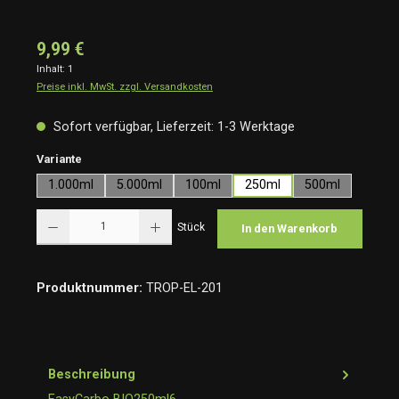
9,99 €
Inhalt:
1
Preise inkl. MwSt. zzgl. Versandkosten
Sofort verfügbar, Lieferzeit: 1-3 Werktage
auswählen
Variante
1.000ml
5.000ml
100ml
250ml
500ml
Produkt Anzahl: Gib den gewünschten Wert ein oder benutze die Schaltflächen um die Anzah
Stück
In den Warenkorb
Produktnummer:
TROP-EL-201
Beschreibung