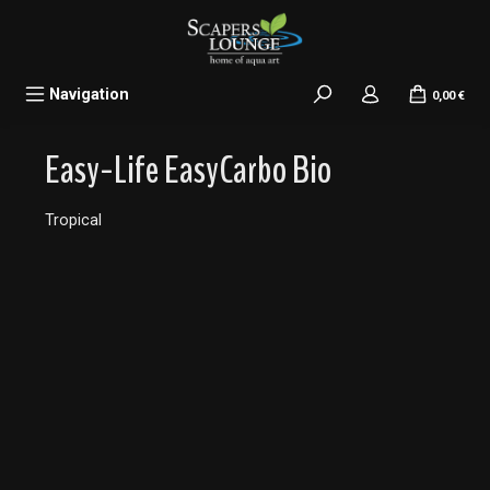
alt springen
Navigation
0,00 €
Easy-Life EasyCarbo Bio
Tropical
Bildergalerie überspringen