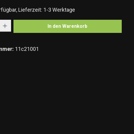
fügbar, Lieferzeit: 1-3 Werktage
Gib den gewünschten Wert ein oder benutze die Schaltflächen um die Anzahl zu e
In den Warenkorb
mmer:
11c21001