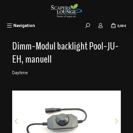
alt springen
Navigation
0,00 €
Dimm-Modul backlight Pool-JU-
EH, manuell
Daytime
Bildergalerie überspringen