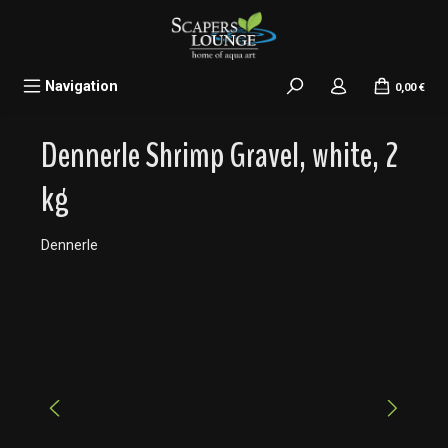
alt springen
Navigation
0,00 €
Dennerle Shrimp Gravel, white, 2
kg
Dennerle
Bildergalerie überspringen