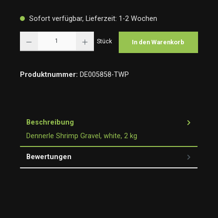
Sofort verfügbar, Lieferzeit: 1-2 Wochen
Produkt Anzahl: Gib den gewünschten Wert ein oder benutze die Schaltflächen um die Anzah
Stück
In den Warenkorb
Produktnummer:
DE005858-TWP
Beschreibung
Dennerle Shrimp Gravel, white, 2 kg
Bewertungen