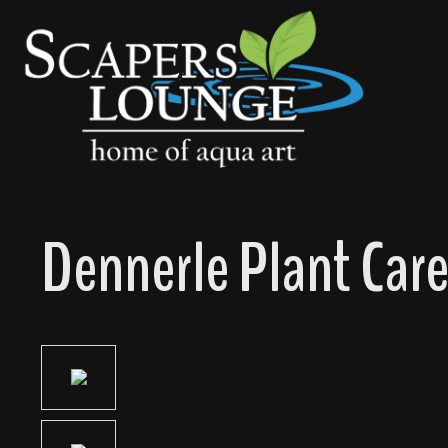
springen
Zur Hauptnavigation springen
Dennerle Plant Care
Bildergalerie überspringen