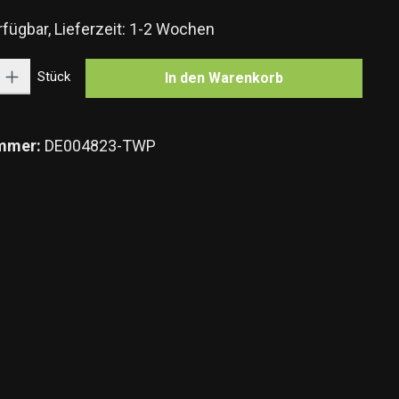
fügbar, Lieferzeit: 1-2 Wochen
Gib den gewünschten Wert ein oder benutze die Schaltflächen um die Anzahl zu e
Stück
In den Warenkorb
mmer:
DE004823-TWP