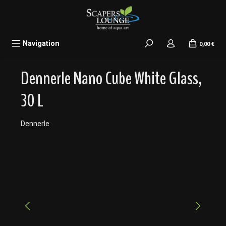
alt springen
Navigation
0,00 €
Dennerle Nano Cube White Glass,
30 L
Dennerle
Bildergalerie überspringen