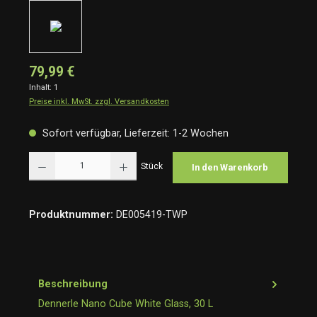
79,99 €
Inhalt:
1
Preise inkl. MwSt. zzgl. Versandkosten
Sofort verfügbar, Lieferzeit: 1-2 Wochen
Produkt Anzahl: Gib den gewünschten Wert ein oder benutze die Schaltflächen um die Anzah
Stück
In den Warenkorb
Produktnummer:
DE005419-TWP
Beschreibung
Dennerle Nano Cube White Glass, 30 L