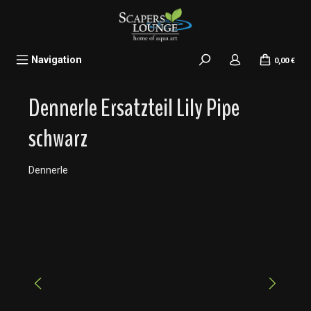
alt springen
Navigation
0,00 €
Dennerle Ersatzteil Lily Pipe
schwarz
Dennerle
Bildergalerie überspringen