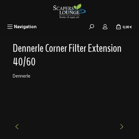
alt springen
Navigation
0,00 €
Dennerle Corner Filter Extension
40/60
Dennerle
Bildergalerie überspringen