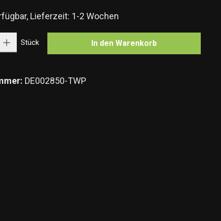
fügbar, Lieferzeit: 1-2 Wochen
Gib den gewünschten Wert ein oder benutze die Schaltflächen um die Anzahl zu e
Stück
In den Warenkorb
mmer:
DE002850-TWP