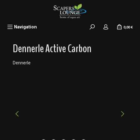
alt springen
Navigation
0,00 €
Dennerle Active Carbon
Dennerle
Bildergalerie überspringen