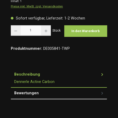
Inhalt:
1
Preise inkl. MwSt. zzgl. Versandkosten
Sofort verfügbar, Lieferzeit: 1-2 Wochen
Produkt Anzahl: Gib den gewünschten Wert ein oder benutze die Schaltflächen um die Anzah
Stück
In den Warenkorb
Produktnummer:
DE005841-TWP
Beschreibung
Dennerle Active Carbon
Bewertungen