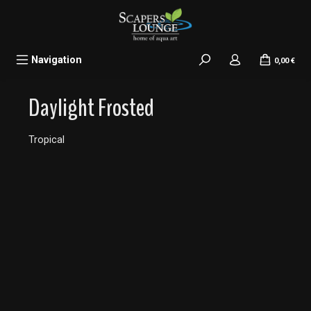
alt springen
Navigation
0,00 €
Daylight Frosted
Tropical
Bildergalerie überspringen