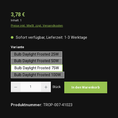
3,78 €
Inhalt:
1
Preise inkl. MwSt. zzgl. Versandkosten
Sofort verfügbar, Lieferzeit: 1-3 Werktage
auswählen
Variante
Bulb Daylight Frosted 25W
Bulb Daylight Frosted 50W
Bulb Daylight Frosted 75W
Bulb Daylight Frosted 100W
Produkt Anzahl: Gib den gewünschten Wert ein oder benutze die Schaltflächen um die Anzah
Stück
In den Warenkorb
Produktnummer:
TROP-007-41023