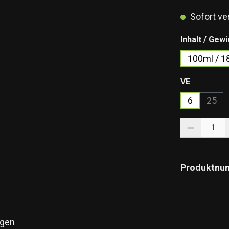
Sofort ver
Inhalt / Gewi
100ml / 1
auswähle
VE
6
25
(Dies
Produkt Anzahl: 
Produktnu
gen