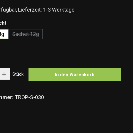
fügbar, Lieferzeit: 1-3 Werktage
auswählen
cht
8g
Sachet 12g
(Diese Option ist zurzeit nicht verfügbar.)
n
e Option ist zurzeit nicht verfügbar.)
Gib den gewünschten Wert ein oder benutze die Schaltflächen um die Anzahl zu e
Stück
In den Warenkorb
mmer:
TROP-S-030