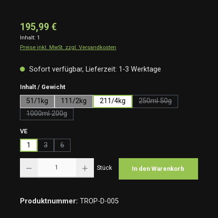
195,99 €
Inhalt:
1
Preise inkl. MwSt. zzgl. Versandkosten
Sofort verfügbar, Lieferzeit: 1-3 Werktage
auswählen
Inhalt / Gewicht
51/1kg
111/2kg
211/4kg
250ml 50g
(Diese Option ist zurzei
1000ml 200g
(Diese Option ist zurzeit nicht verfügbar.)
auswählen
VE
1
3
6
(Diese Option ist zurzeit nicht verfügbar.)
(Diese Option ist zurzeit nicht verfügbar.)
Produkt Anzahl: Gib den gewünschten Wert ein oder benutze die Schaltflächen um die Anzah
Stück
In den Warenkorb
Produktnummer:
TROP-D-005