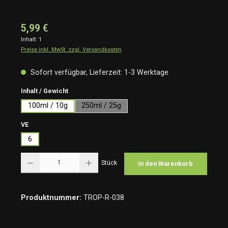
5,99 €
Inhalt:
1
Preise inkl. MwSt. zzgl. Versandkosten
Sofort verfügbar, Lieferzeit: 1-3 Werktage
auswählen
Inhalt / Gewicht
100ml / 10g
250ml / 25g
auswählen
VE
6
Produkt Anzahl: Gib den gewünschten Wert ein oder benutze die Schaltflächen um die Anzah
Stück
In den Warenkorb
Produktnummer:
TROP-R-038