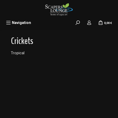
alt springen
Navigation
0,00 €
Crickets
Tropical
Bildergalerie überspringen