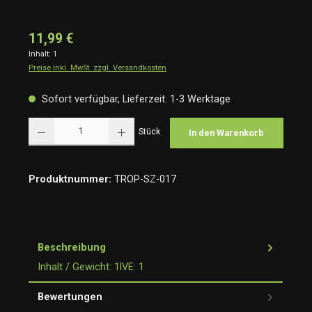
11,99 €
Inhalt:
1
Preise inkl. MwSt. zzgl. Versandkosten
Sofort verfügbar, Lieferzeit: 1-3 Werktage
Produkt Anzahl: Gib den gewünschten Wert ein oder benutze die Schaltflächen um die Anzah
Stück
In den Warenkorb
Produktnummer:
TROP-SZ-017
Beschreibung
Inhalt / Gewicht: 1lVE: 1
Bewertungen