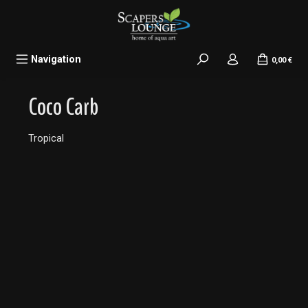
alt springen
Navigation
0,00 €
Coco Carb
Tropical
Bildergalerie überspringen