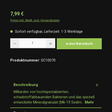
7,99 €
Preise inkl. MwSt. zzgl. Versandkosten
Sofort verfügbar, Lieferzeit: 1-3 Werktage
Produkt Anzahl: Gib den gewünschten Wert ein oder benutze die Schaltflächen um die Anzah
In den Warenkorb
Produktnummer:
SC10070
Beschreibung
Milliarden von hochspezialisierten,
schadstoffabbauenden Bakterien und das speziell
entwickelte Mineralgranulat (Mk-19 Sedim…
Mehr