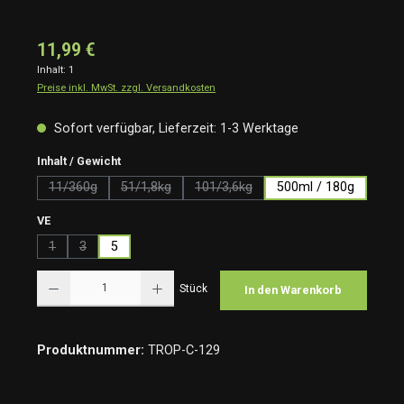
11,99 €
Inhalt:
1
Preise inkl. MwSt. zzgl. Versandkosten
Sofort verfügbar, Lieferzeit: 1-3 Werktage
auswählen
Inhalt / Gewicht
11/360g
51/1,8kg
101/3,6kg
500ml / 180g
(Diese Option ist zurzeit nicht verfügbar.)
(Diese Option ist zurzeit nicht verfügbar.)
(Diese Option ist zurzeit nicht verfü
auswählen
VE
1
3
5
(Diese Option ist zurzeit nicht verfügbar.)
(Diese Option ist zurzeit nicht verfügbar.)
Produkt Anzahl: Gib den gewünschten Wert ein oder benutze die Schaltflächen um die Anzah
Stück
In den Warenkorb
Produktnummer:
TROP-C-129