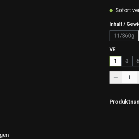
Sofort ver
Inhalt / Gewi
11/360g
(Diese 
auswähle
VE
1
3
(Diese
Produkt Anzahl: 
Produktnu
gen