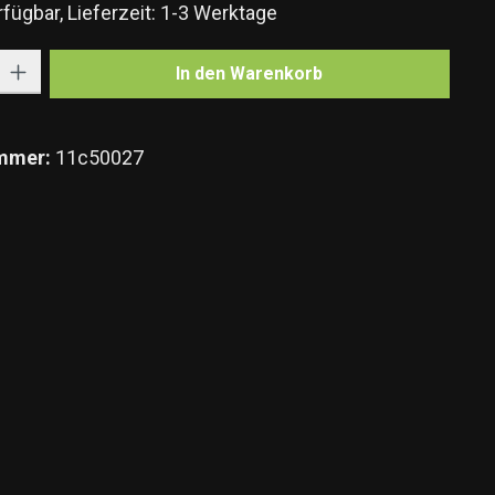
fügbar, Lieferzeit: 1-3 Werktage
Gib den gewünschten Wert ein oder benutze die Schaltflächen um die Anzahl zu e
In den Warenkorb
mmer:
11c50027