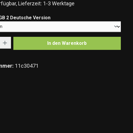
fügbar, Lieferzeit: 1-3 Werktage
auswählen
GB 2 Deutsche Version
Gib den gewünschten Wert ein oder benutze die Schaltflächen um die Anzahl zu e
In den Warenkorb
mmer:
11c30471