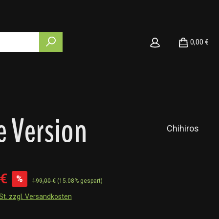
0,00 €
 Version
Chihiros
 €
%
199,00 €
(15.08% gespart)
wSt. zzgl. Versandkosten