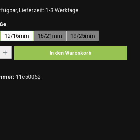
fügbar, Lieferzeit: 1-3 Werktage
auswählen
öße
12/16mm
16/21mm
19/25mm
Gib den gewünschten Wert ein oder benutze die Schaltflächen um die Anzahl zu e
In den Warenkorb
mmer:
11c50052