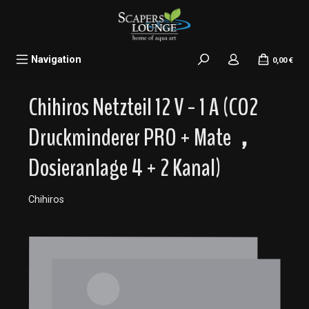
alt springen
Navigation
0,00 €
Chihiros Netzteil 12 V - 1 A (CO2
Druckminderer PRO + Mate，
Dosieranlage 4 + 2 Kanal)
Chihiros
Bildergalerie überspringen