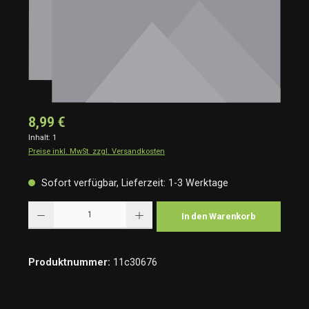
8,99 €
Inhalt:
1
Preise inkl. MwSt. zzgl. Versandkosten
Sofort verfügbar, Lieferzeit: 1-3 Werktage
Produkt Anzahl: Gib den gewünschten Wert ein oder benutze die Schaltflächen um die Anzah
In den Warenkorb
Produktnummer:
11c30676