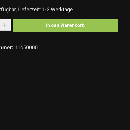
fügbar, Lieferzeit: 1-3 Werktage
Gib den gewünschten Wert ein oder benutze die Schaltflächen um die Anzahl zu e
In den Warenkorb
mmer:
11c50000