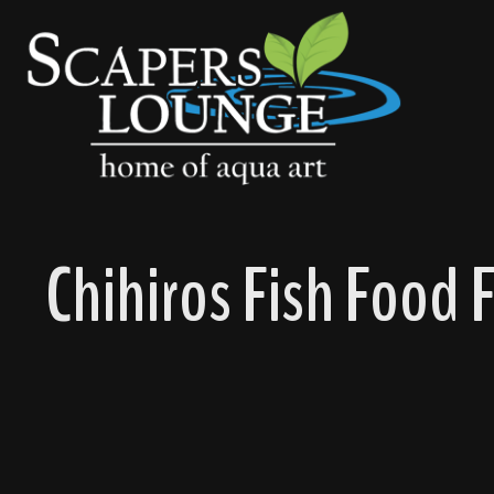
springen
Zur Hauptnavigation springen
Chihiros Fish Food 
Bildergalerie überspringen