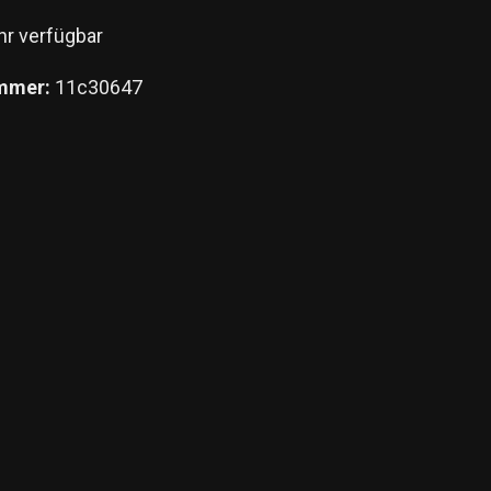
r verfügbar
mmer:
11c30647