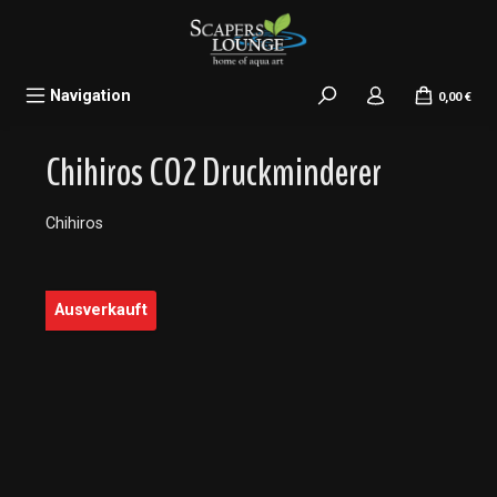
alt springen
Navigation
0,00 €
Chihiros CO2 Druckminderer
Chihiros
Bildergalerie überspringen
Ausverkauft