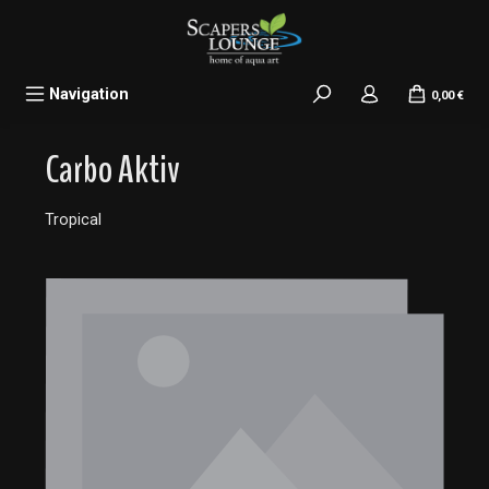
alt springen
Navigation
0,00 €
Carbo Aktiv
Tropical
Bildergalerie überspringen