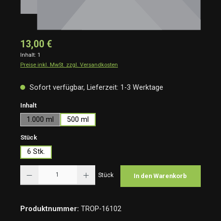
13,00 €
Inhalt:
1
Preise inkl. MwSt. zzgl. Versandkosten
Sofort verfügbar, Lieferzeit: 1-3 Werktage
auswählen
Inhalt
1.000 ml
500 ml
auswählen
Stück
6 Stk.
Produkt Anzahl: Gib den gewünschten Wert ein oder benutze die Schaltflächen um die Anzah
Stück
In den Warenkorb
Produktnummer:
TROP-16102