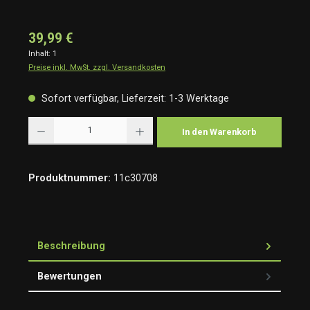
39,99 €
Inhalt:
1
Preise inkl. MwSt. zzgl. Versandkosten
Sofort verfügbar, Lieferzeit: 1-3 Werktage
Produkt Anzahl: Gib den gewünschten Wert ein oder benutze die Schaltflächen um die Anzah
In den Warenkorb
Produktnummer:
11c30708
Beschreibung
Bewertungen