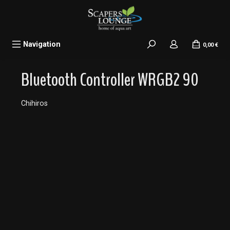
alt springen
Navigation
0,00 €
Bluetooth Controller WRGB2 90
Chihiros
Bildergalerie überspringen