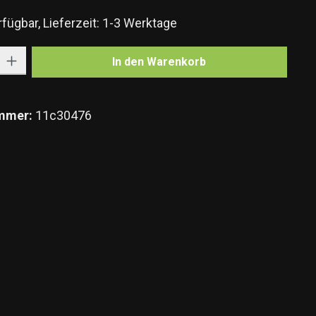
fügbar, Lieferzeit: 1-3 Werktage
Gib den gewünschten Wert ein oder benutze die Schaltflächen um die Anzahl zu e
In den Warenkorb
mmer:
11c30476