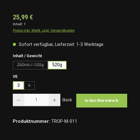
25,99 €
Inhalt:
1
Preise inkl. MwSt. zzgl. Versandkosten
Sofort verfügbar, Lieferzeit: 1-3 Werktage
auswählen
Inhalt / Gewicht
250ml / 130g
520g
(Diese Option ist zurzeit nicht verfügbar.)
auswählen
VE
3
6
(Diese Option ist zurzeit nicht verfügbar.)
Produkt Anzahl: Gib den gewünschten Wert ein oder benutze die Schaltflächen um die Anzah
Stück
In den Warenkorb
Produktnummer:
TROP-M-011