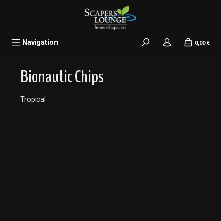
alt springen
Navigation
0,00 €
Bionautic Chips
Tropical
Bildergalerie überspringen