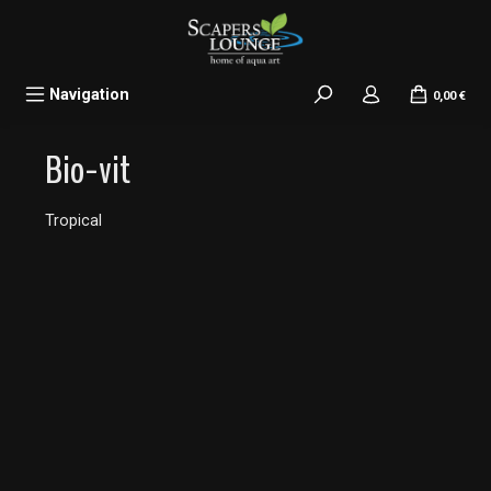
alt springen
Navigation
0,00 €
Bio-vit
Tropical
Bildergalerie überspringen