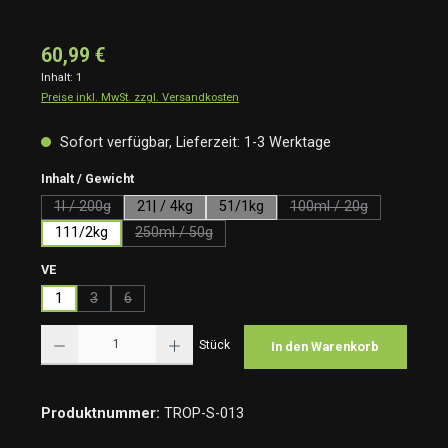
60,99 €
Inhalt:
1
Preise inkl. MwSt. zzgl. Versandkosten
Sofort verfügbar, Lieferzeit: 1-3 Werktage
auswählen
Inhalt / Gewicht
1l / 200g
21| / 4kg
51/1kg
100ml / 20g
(Diese Option ist zurzeit nicht verfügbar.)
(Diese Option ist zurz
111/2kg
250ml / 50g
(Diese Option ist zurzeit nicht verfügbar.)
auswählen
VE
1
3
6
(Diese Option ist zurzeit nicht verfügbar.)
(Diese Option ist zurzeit nicht verfügbar.)
Produkt Anzahl: Gib den gewünschten Wert ein oder benutze die Schaltflächen um die Anzah
Stück
In den Warenkorb
Produktnummer:
TROP-S-013