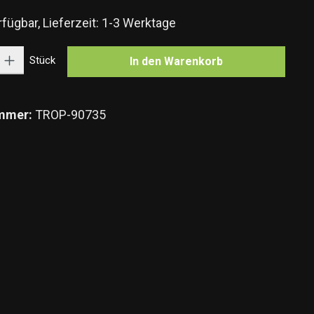
fügbar, Lieferzeit: 1-3 Werktage
Gib den gewünschten Wert ein oder benutze die Schaltflächen um die Anzahl zu e
Stück
In den Warenkorb
mmer:
TROP-90735