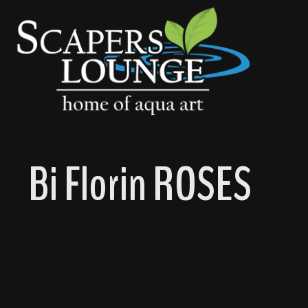
springen
Zur Hauptnavigation springen
Bi Florin ROSES
Bildergalerie überspringen