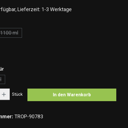
fügbar, Lieferzeit: 1-3 Werktage
hlen
1100 ml
(Diese Option ist zurzeit nicht verfügbar.)
n
n ist zurzeit nicht verfügbar.)
auswählen
ür
l
 Option ist zurzeit nicht verfügbar.)
Gib den gewünschten Wert ein oder benutze die Schaltflächen um die Anzahl zu e
Stück
In den Warenkorb
mmer:
TROP-90783