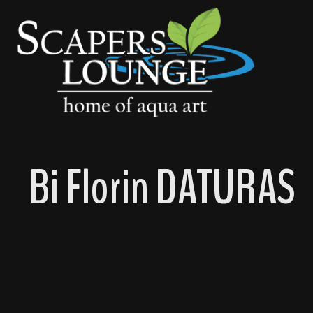
springen
Zur Hauptnavigation springen
Bi Florin DATURAS
Bildergalerie überspringen