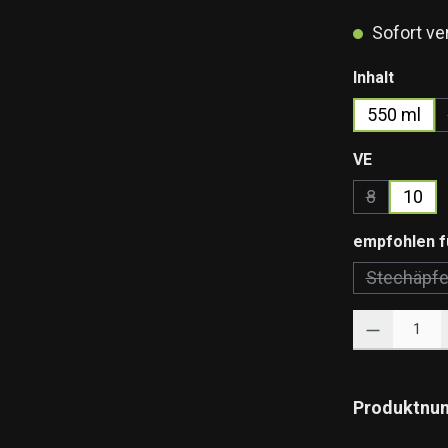
Sofort ver
auswä
Inhalt
550 ml
auswähle
VE
8
10
(Diese Optio
empfohlen f
Stechäpfe
(Diese
Produkt Anzahl: 
Produktnu