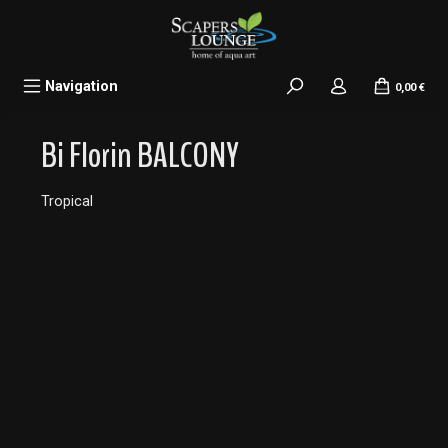
alt springen
Navigation
0,00 €
Bi Florin BALCONY
Tropical
Bildergalerie überspringen