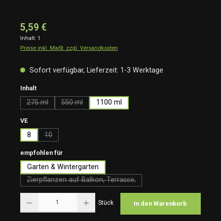
5,59 €
Inhalt:
1
Preise inkl. MwSt. zzgl. Versandkosten
Sofort verfügbar, Lieferzeit: 1-3 Werktage
auswählen
Inhalt
275 ml
550 ml
1100 ml
(Diese Option ist zurzeit nicht verfügbar.)
(Diese Option ist zurzeit nicht verfügbar.)
auswählen
VE
8
10
(Diese Option ist zurzeit nicht verfügbar.)
auswählen
empfohlen für
Garten & Wintergarten
Zierpflanzen auf Balkon, Terrasse,
(Diese Option ist zurzeit nicht verfügbar.)
Produkt Anzahl: Gib den gewünschten Wert ein oder benutze die Schaltflächen um die Anzah
Stück
In den Warenkorb