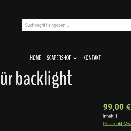
HOME
SCAPERSHOP
KONTAKT
für backlight
99,00 €
Inhalt:
1
Preise inkl. M