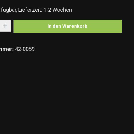
fügbar, Lieferzeit: 1-2 Wochen
Gib den gewünschten Wert ein oder benutze die Schaltflächen um die Anzahl zu e
In den Warenkorb
mmer:
42-0059