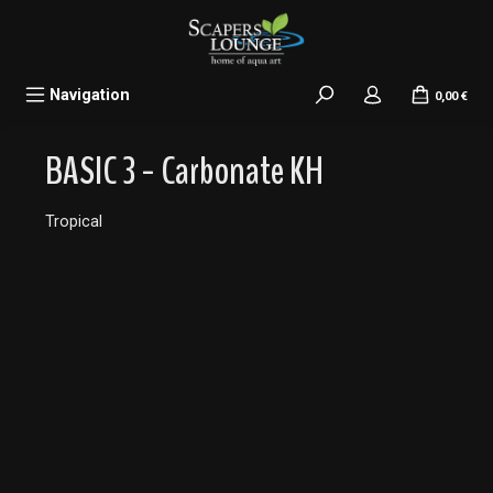
alt springen
Navigation
0,00 €
BASIC 3 - Carbonate KH
Tropical
Bildergalerie überspringen