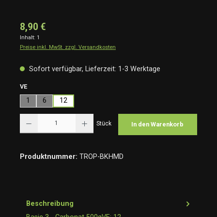
8,90 €
Inhalt:
1
Preise inkl. MwSt. zzgl. Versandkosten
Sofort verfügbar, Lieferzeit: 1-3 Werktage
auswählen
VE
1
6
12
Produkt Anzahl: Gib den gewünschten Wert ein oder benutze die Schaltflächen um die Anzah
Stück
In den Warenkorb
Produktnummer:
TROP-BKHMD
Beschreibung