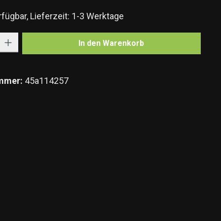
fügbar, Lieferzeit: 1-3 Werktage
Gib den gewünschten Wert ein oder benutze die Schaltflächen um die Anzahl zu e
In den Warenkorb
mmer:
45a114257