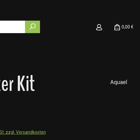
0,00 €
r Kit
Aquael
wSt. zzgl. Versandkosten