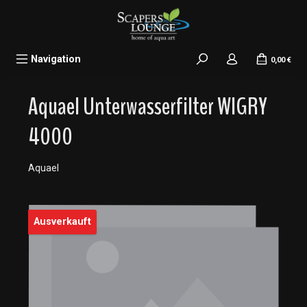
alt springen
Navigation
0,00 €
Aquael Unterwasserfilter WIGRY
4000
Aquael
Bildergalerie überspringen
Ausverkauft