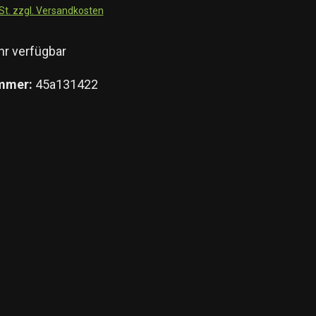
wSt. zzgl. Versandkosten
r verfügbar
mmer:
45a131422