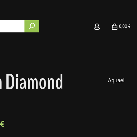
0,00 €
um Diamond
Aquael
 €