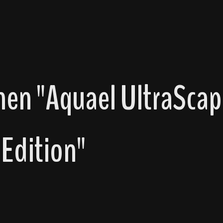
en "Aquael UltraScap
Edition"