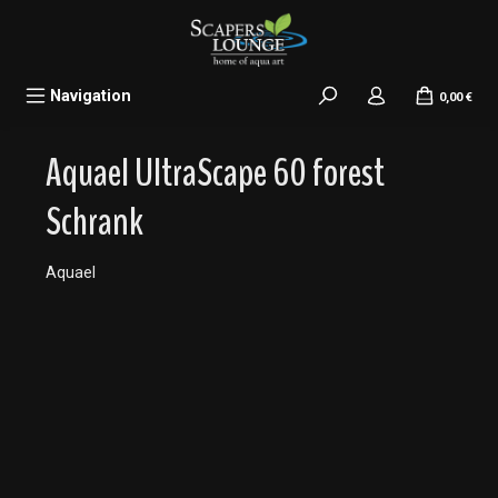
alt springen
Navigation
0,00 €
Aquael UltraScape 60 forest
Schrank
Aquael
Bildergalerie überspringen