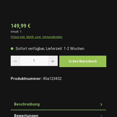
149,99 €
Inhalt:
1
Preise inkl. MwSt. zzgl. Versandkosten
Sofort verfügbar, Lieferzeit: 1-2 Wochen
Produkt Anzahl: Gib den gewünschten Wert ein oder benutze die Schaltflächen um die Anzah
In den Warenkorb
Produktnummer:
45a123432
Beschreibung
Bewertungen