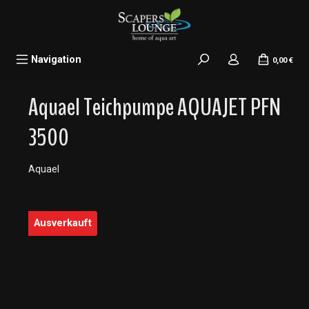
alt springen
Navigation
0,00 €
Aquael Teichpumpe AQUAJET PFN
3500
Aquael
Bildergalerie überspringen
Ausverkauft