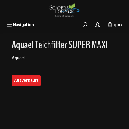
alt springen
Navigation
0,00 €
Aquael Teichfilter SUPER MAXI
Aquael
Bildergalerie überspringen
Ausverkauft