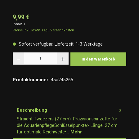
9,99 €
Inhalt:
1
Preise inkl. MwSt. zzgl. Versandkosten
Sofort verfügbar, Lieferzeit: 1-3 Werktage
Produkt Anzahl: Gib den gewünschten Wert ein oder benutze die Schaltflächen um die Anzah
In den Warenkorb
Produktnummer:
45a245265
Beschreibung
Straight Tweezers (27 cm): Präzisionspinzette für
die AquarienpflegeSchlüsselpunkte:• Länge: 27 cm
für optimale Reichweite•…
Mehr