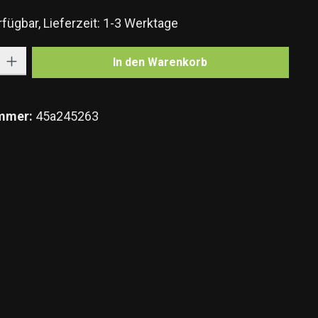
fügbar, Lieferzeit: 1-3 Werktage
Gib den gewünschten Wert ein oder benutze die Schaltflächen um die Anzahl zu e
In den Warenkorb
mmer:
45a245263