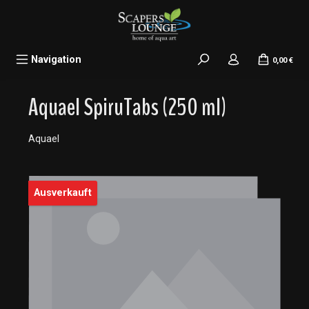
alt springen
Navigation
0,00 €
Aquael SpiruTabs (250 ml)
Aquael
Bildergalerie überspringen
Ausverkauft