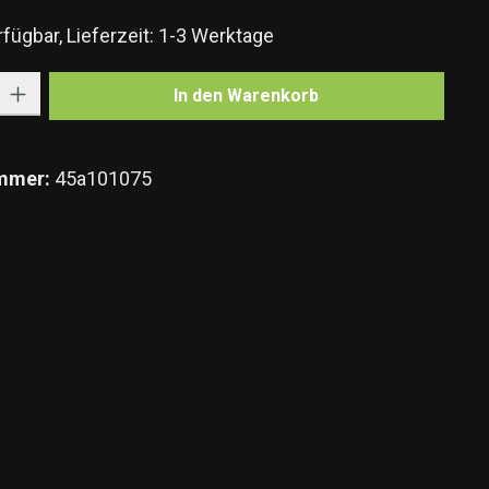
fügbar, Lieferzeit: 1-3 Werktage
Gib den gewünschten Wert ein oder benutze die Schaltflächen um die Anzahl zu e
In den Warenkorb
mmer:
45a101075