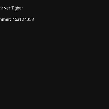
r verfügbar
mmer:
45a124058